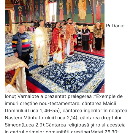
Pr.Daniel
Ionuț Varnaiote a prezentat prelegerea :”Exemple de
imnuri creștine nou-testamentare: cântarea Maicii
Domnului(Luca 1, 46-55), cântarea îngerilor în noaptea
Nașterii Mântuitorului(Luca 2,14), cântarea dreptului
Simeon(Luca 2,9);Cântarea religioasă și rolul acesteia
în cadrul primelor comunități creștine(Matei 26,30;