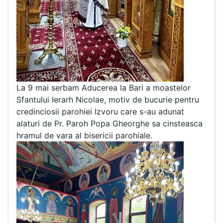
La 9 mai serbam Aducerea la Bari a moastelor
Sfantului Ierarh Nicolae, motiv de bucurie pentru
credinciosii parohiei Izvoru care s-au adunat
alaturi de Pr. Paroh Popa Gheorghe sa cinsteasca
hramul de vara al bisericii parohiale.