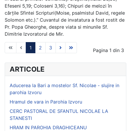
Efeseni 5,19; Coloseni 3,16); Chipuri de melozi în
cărțile Sfintei Scripturi(Moise, psalmistul David, regele
Solomon etc.).” Cuvantul de invatatura a fost rostit de
Pr. Popa Gheorghe, despre viata si minunile Sf.
Dimitrie Izvoratorul de Mir.
1
2
3
Pagina 1 din 3
ARTICOLE
Aducerea la Bari a mostelor Sf. Nicolae - slujire in
parohia Izvoru
Hramul de vara in Parohia Izvoru
CERC PASTORAL DE SFANTUL NICOLAE LA
STANESTI
HRAM IN PAROHIA DRAGHICEANU